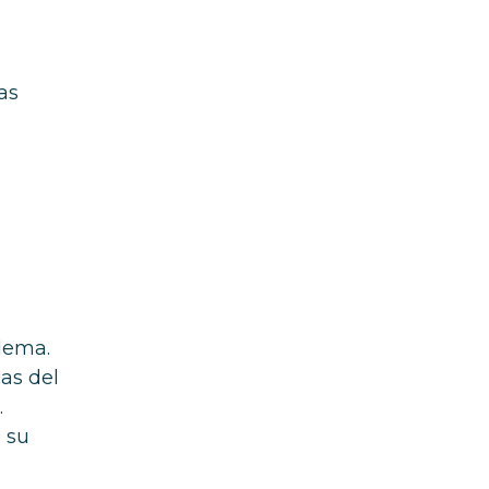
as
lema.
cas del
.
 su