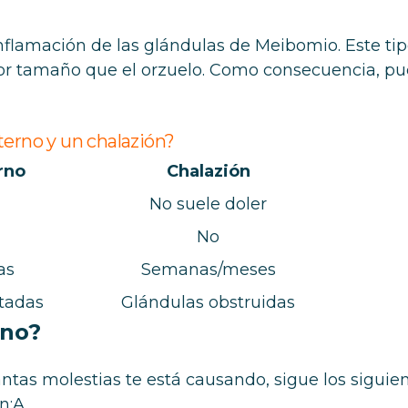
inflamación de las glándulas de Meibomio. Este ti
yor tamaño que el orzuelo. Como consecuencia, p
terno y un chalazión?
rno
Chalazión
No suele doler
No
as
Semanas/meses
tadas
Glándulas obstruidas
rno?
antas molestias te está causando, sigue los siguie
n:A