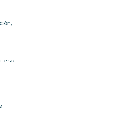
ción,
sde su
el