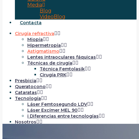
Media
Blog
VideoBlog
Contacta
Cirugía refractiva
Miopía
Hipermetropía
Astigmatismo
Lentes intraoculares fáquicas
Técnicas de cirugía
Técnica Femtolasik
Cirugía PRK
Presbicia
Queratocono
Cataratas
Tecnología
Láser Femtosegundo LDV
Láser Excímer MEL 90
ℹ️ Diferencias entre tecnologías
Nosotros
Club Tecnovisión
Galería