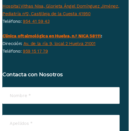
Hospital Vithas Nisa, Glorieta Ángel Domínguez Jiménez,
Pediatría nº2, Castilleja de la Cuesta 41950
Teléfono:
954 41 59 43
Clínica oftalmológica en Huelva, n.º NICA 58111
:
Dirección:
Av. de la ría 9, local 2 Huelva 21001
Teléfono:
959 15 17 79
Contacta con Nosotros