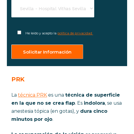
He leído y acepto la
política de privacidad
PRK
La
técnica PRK
es una
técnica de superficie
en la que no se crea flap
. Es
indolora
, se usa
anestesia tópica (en gotas), y
dura cinco
minutos por ojo
.