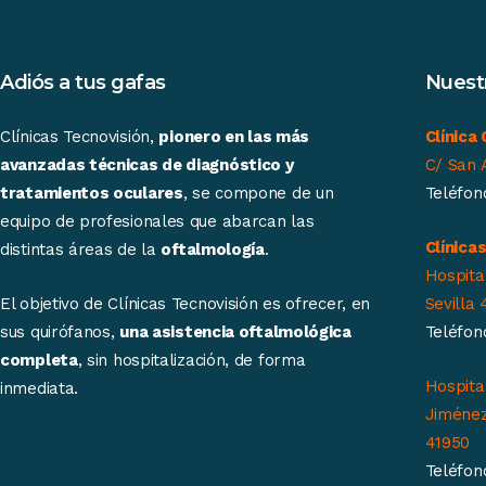
Adiós a tus gafas
Nuestr
Clínicas Tecnovisión,
pionero en las más
Clínica
avanzadas técnicas de diagnóstico y
C/ San 
tratamientos oculares
, se compone de un
Teléfon
equipo de profesionales que abarcan las
Clínica
distintas áreas de la
oftalmología
.
Hospita
El objetivo de Clínicas Tecnovisión es ofrecer, en
Sevilla 
sus quirófanos,
una asistencia oftalmológica
Teléfon
completa
, sin hospitalización, de forma
Hospita
inmediata.
Jiménez,
41950
Teléfon