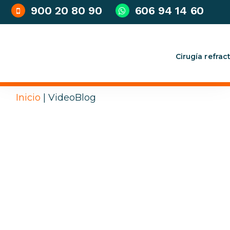
900 20 80 90
606 94 14 60
Cirugía refrac
V
Inicio
|
VideoBlog