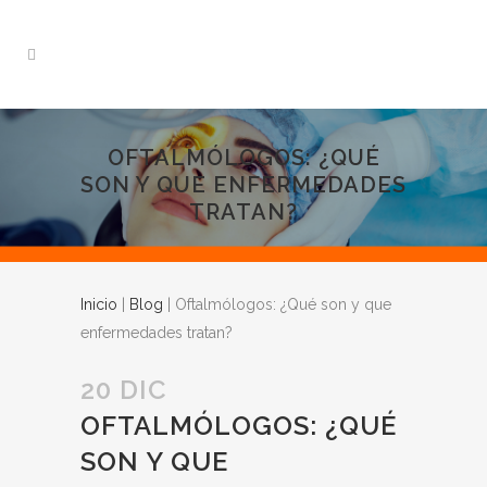
OFTALMÓLOGOS: ¿QUÉ
SON Y QUE ENFERMEDADES
TRATAN?
Inicio
|
Blog
|
Oftalmólogos: ¿Qué son y que
enfermedades tratan?
20 DIC
OFTALMÓLOGOS: ¿QUÉ
SON Y QUE