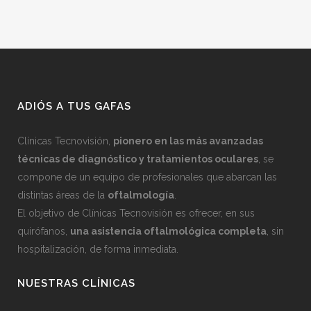
ADIÓS A TUS GAFAS
Clínicas Tecnovisión,
pionero en las más avanzadas
técnicas de diagnóstico y tratamientos oculares
, se
compone de un equipo de profesionales que abarcan las
distintas áreas de la
oftalmología
.
El objetivo de Clínicas Tecnovisión es ofrecer, en sus
quirófanos,
una asistencia oftalmológica completa
, sin
hospitalización, de forma inmediata.
NUESTRAS CLÍNICAS