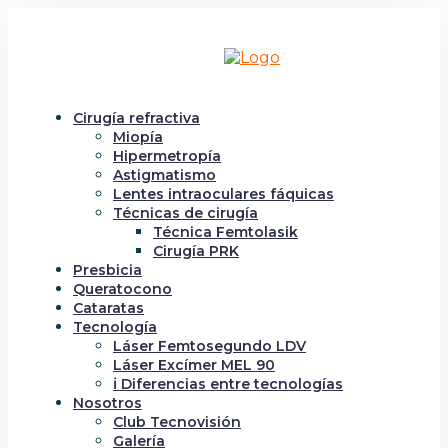
Cirugía refractiva
Miopía
Hipermetropía
Astigmatismo
Lentes intraoculares fáquicas
Técnicas de cirugía
Técnica Femtolasik
Cirugía PRK
Presbicia
Queratocono
Cataratas
Tecnología
Láser Femtosegundo LDV
Láser Excímer MEL 90
ℹ️ Diferencias entre tecnologías
Nosotros
Club Tecnovisión
Galería