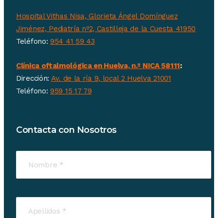
Hospital Vithas Nisa, Glorieta Ángel Domínguez
Jiménez, Pediatría nº2, Castilleja de la Cuesta 41950
Teléfono:
954 41 59 43
Clínica oftalmológica en Huelva, n.º NICA 58111
:
Dirección:
Av. de la ría 9, local 2 Huelva 21001
Teléfono:
959 15 17 79
Contacta con Nosotros