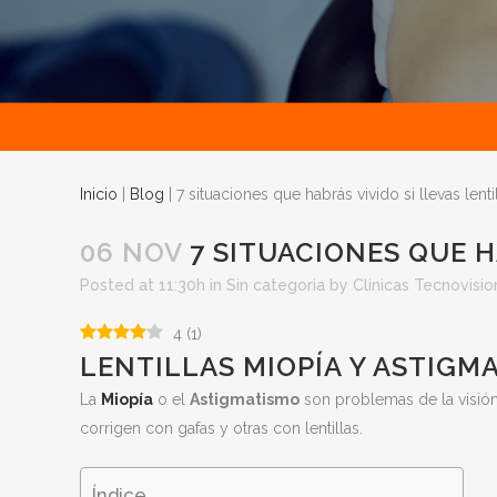
Inicio
|
Blog
|
7 situaciones que habrás vivido si llevas lenti
06 NOV
7 SITUACIONES QUE H
Posted at 11:30h
in
Sin categoria
by
Clinicas Tecnovisio
4
(
1
)
LENTILLAS MIOPÍA Y ASTIGM
La
Miopía
o el
Astigmatismo
son problemas de la visión
corrigen con gafas y otras con lentillas.
Índice