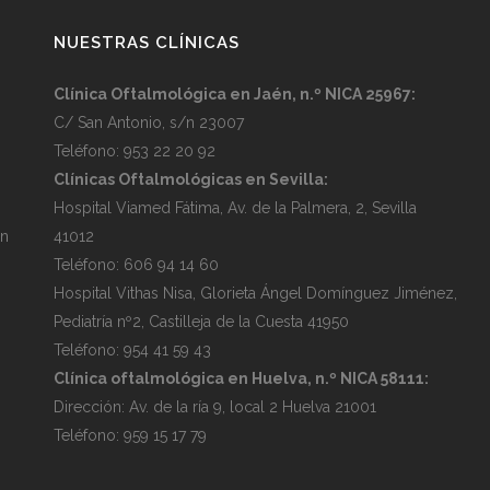
NUESTRAS CLÍNICAS
Clínica Oftalmológica en Jaén, n.º NICA 25967
:
C/ San Antonio, s/n 23007
Teléfono:
953 22 20 92
Clínicas Oftalmológicas en Sevilla
:
Hospital Viamed Fátima, Av. de la Palmera, 2, Sevilla
in
41012
Teléfono:
606 94 14 60
Hospital Vithas Nisa, Glorieta Ángel Domínguez Jiménez,
Pediatría nº2, Castilleja de la Cuesta 41950
Teléfono:
954 41 59 43
Clínica oftalmológica en Huelva, n.º NICA 58111
:
Dirección:
Av. de la ría 9, local 2 Huelva 21001
Teléfono:
959 15 17 79