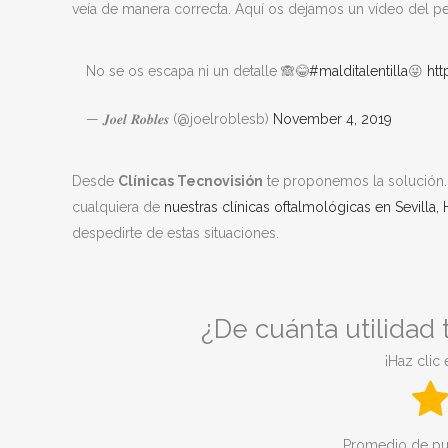
veía de manera correcta. Aquí os dejamos un vídeo del p
No se os escapa ni un detalle 🙈😂
#malditalentilla
😜
ht
— 𝑱𝒐𝒆𝒍 𝑹𝒐𝒃𝒍𝒆𝒔 (@joelroblesb)
November 4, 2019
Desde
Clínicas Tecnovisión
te proponemos la solución. Si
cualquiera de
nuestras clínicas oftalmológicas en Sevilla,
despedirte de estas situaciones.
¿De cuánta utilidad
¡Haz clic 
Promedio de pu