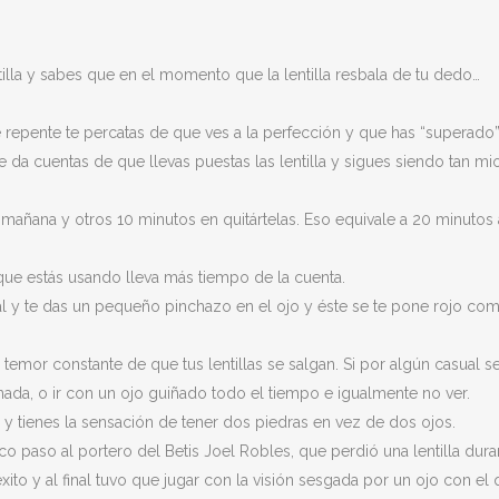
tilla y sabes que en el momento que la lentilla resbala de tu dedo…
 repente te percatas de que ves a la perfección y que has “superado”
da cuentas de que llevas puestas las lentilla y sigues siendo tan mi
mañana y otros 10 minutos en quitártelas. Eso equivale a 20 minutos a
a que estás usando lleva más tiempo de la cuenta.
mal y te das un pequeño pinchazo en el ojo y éste se te pone rojo co
 temor constante de que tus lentillas se salgan. Si por algún casual se
r nada, o ir con un ojo guiñado todo el tiempo e igualmente no ver.
y tienes la sensación de tener dos piedras en vez de dos ojos.
o paso al portero del Betis Joel Robles, que perdió una lentilla dura
éxito y al final tuvo que jugar con la visión sesgada por un ojo con el