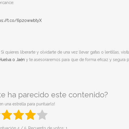
ercance:
tps://t.co/6p2owwbtyX
 quieres liberarte y olvidarte de una vez llevar gafas o lentillas, visí
 Huelva o Jaén
y te asesoraremos para que de forma eficaz y segura 
 te ha parecido este contenido?
en una estrella para puntuarlo!
ntuación
4
/ 5. Recuento de votos:
1