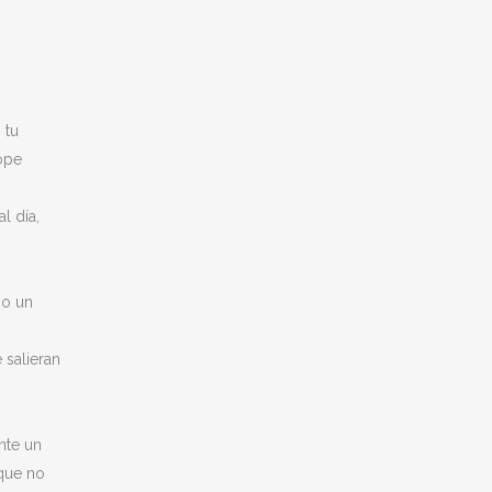
 tu
ope
l día,
mo un
 salieran
nte un
 que no