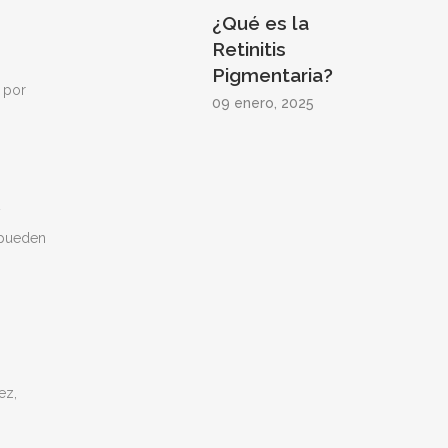
¿Qué es la
Retinitis
Pigmentaria?
 por
09 enero, 2025
y
 pueden
ez,